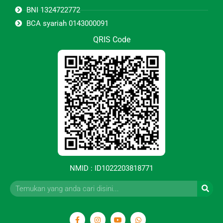
BNI 1324722772
BCA syariah 0143000091
QRIS Code
NMID : ID1022203818771