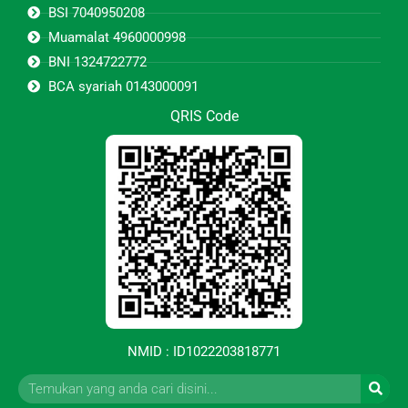
BSI 7040950208
Muamalat 4960000998
BNI 1324722772
BCA syariah 0143000091
QRIS Code
NMID : ID1022203818771