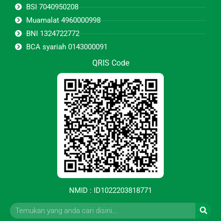
BSI 7040950208
Muamalat 4960000998
BNI 1324722772
BCA syariah 0143000091
QRIS Code
NMID : ID1022203818771