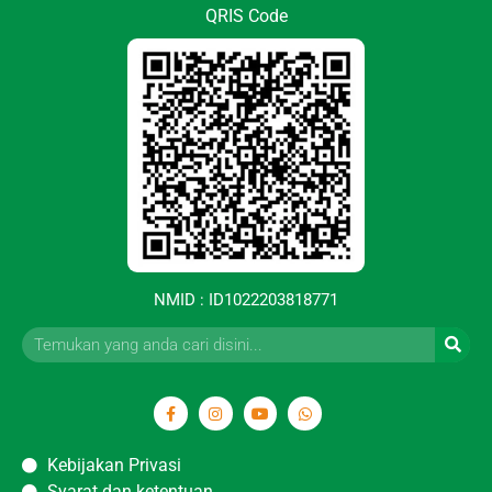
QRIS Code
NMID : ID1022203818771
Kebijakan Privasi
Syarat dan ketentuan