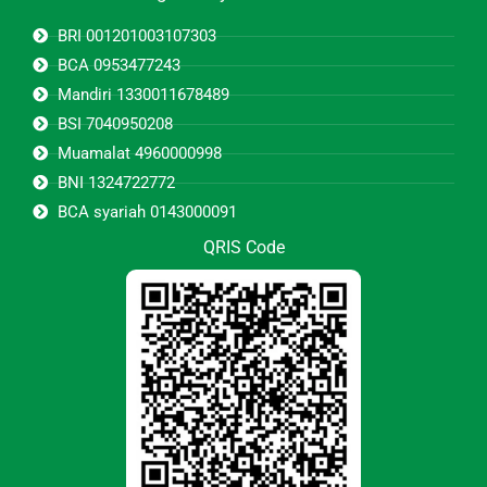
BRI 001201003107303
BCA 0953477243
Mandiri 1330011678489
BSI 7040950208
Muamalat 4960000998
BNI 1324722772
BCA syariah 0143000091
QRIS Code