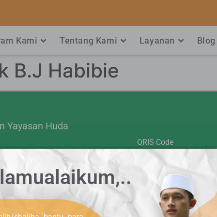
ram Kami
Tentang Kami
Layanan
Blog
k B.J Habibie
.n Yayasan Huda
QRIS Code
01003107303
lamualaikum,..
477243
1330011678489
950208
lih/shaliha bantu para