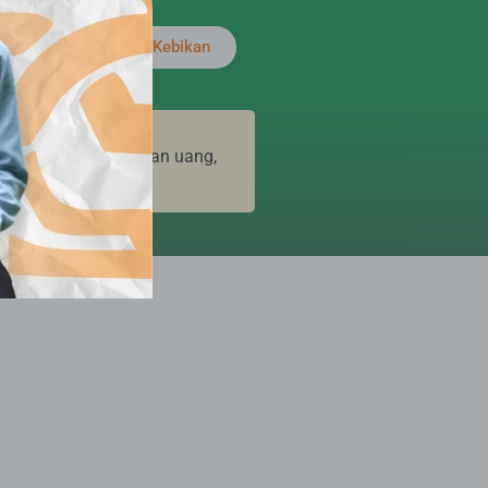
Satu Amal Berjuta Kebikan
ntuk tujuan pencucian uang,