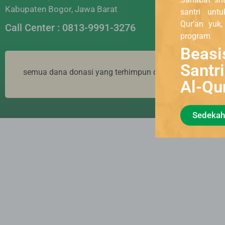
Muamalat
Kabupaten Bogor, Jawa Barat
santri unt
BNI 1324
Qur’an yuk
Call Center : 0813-9991-3276
BCA syar
program
Beasi
Santr
semua dana donasi yang terhimpun di yayasan huda cend
Al-Qu
tero
Sedekah