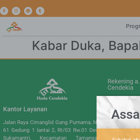
Prog
Kabar Duka, Bapa
Rekening a
Cendekia
BRI 0012
Kantor Layanan
Assa
BCA 0953
Mandiri 
Jalan Raya Cimanglid Gang Purnama, No.
61 Gedung 1 lantai 2, Rt/03 Rw.01 Desa
BSI 7040
Sukamantri, Kecamatan Tamansari,
Sahabat sha