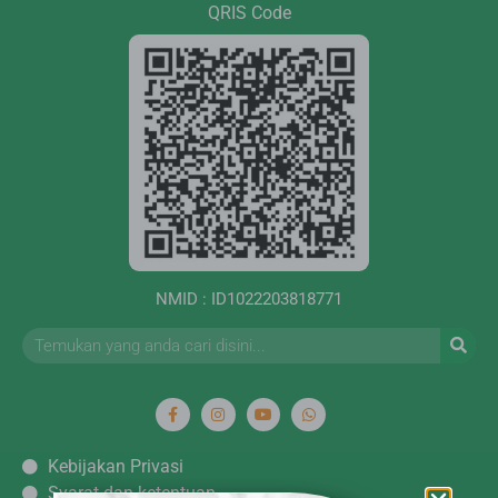
QRIS Code
NMID : ID1022203818771
Kebijakan Privasi
Syarat dan ketentuan