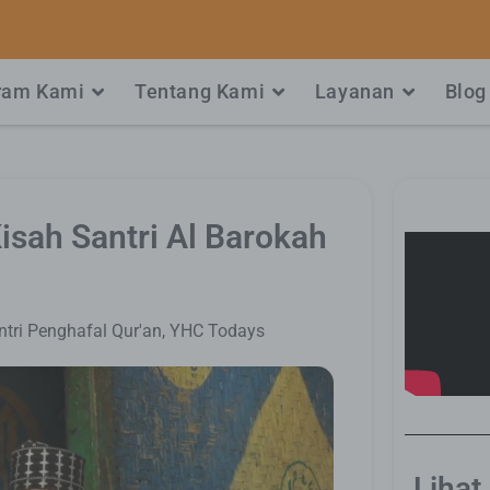
ram Kami
Tentang Kami
Layanan
Blog
isah Santri Al Barokah
ntri Penghafal Qur'an
,
YHC Todays
Lihat