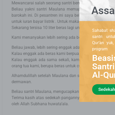
Mewancarai salah seorang santri bernama Maulana.
Assa
Beliau yakni santri Maulana memaparkan bahwa suda
barokah ini. Di pesantren ini saya belajar Alquran dan
untuk iuran bayar listrik . Untuk makan kami, iuran beli
Sekarang tersisa 10 liter beras lagi untuk mencukupi 50 o
Sahabat sha
santri unt
Kami menanyakan lebih sering ada beras apa enggak.?
Qur’an yuk
Beliau jawab, lebih sering enggak ada..
program
Kalau enggak ada beras kami berpuasa. Ujar Maulana.
Beasi
Kalau enggak ada sama sekali, kami pulang kerumah 
Santr
orang tua kami, berupa beras untuk cukupi kebutuhan kam
Al-Qu
Alhamdulillah setelah Maulana dan santri yang lainnya 
dermawan.
Sedekah
Beliau santri Maulana, mengucapkan.
Terima kasih atas sedekah pangannya. Semoga diberi k
oleh Allah Subhana huwata’ala.