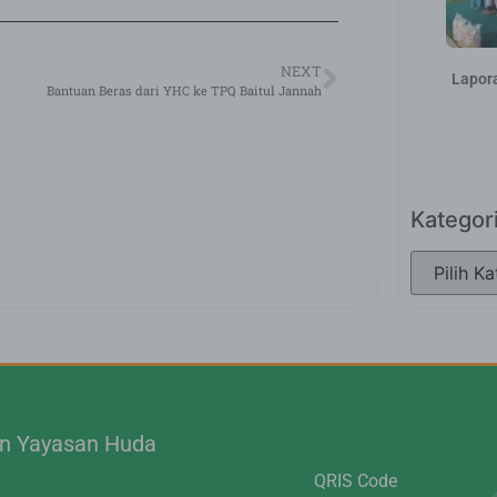
NEXT
Lapor
Bantuan Beras dari YHC ke TPQ Baitul Jannah
Kategor
.n Yayasan Huda
QRIS Code