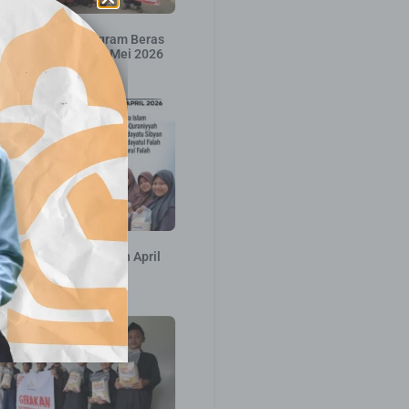
an Distribusi Program Beras
Mushaf Al-Qur’an – Mei 2026
31 Mei 2026
ribusi Pekan ke 2 Bulan April
2026
16 April 2026