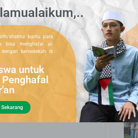
lamualaikum,..
h setahun lebih mondok di pesantren Al
Lapor
 kitab dan hanya membayar 15 ribu perbulan
dan 
 bahan makanan.
rang santri dan santriwati.
lih/shaliha bantu para
uk bisa menghafal al-
, dengan bersedekah di
swa untuk
masing-masing untuk meminta bantuan ke
i Penghafal
i belajar di pondok.
r'an
Dist
menerima sedekah pangan terbaik dari para
 Sekarang
elancaran, ditambahkan rezeki yang banyak