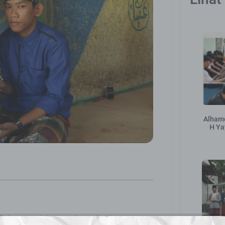
Alhamd
H Ya
i Selasa menjelang waktu ashar kami