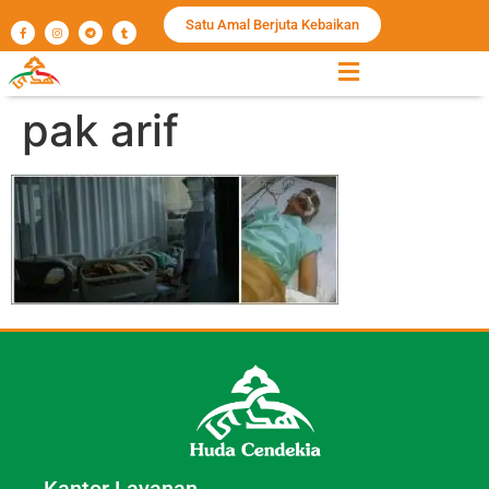
Satu Amal Berjuta Kebaikan
pak arif