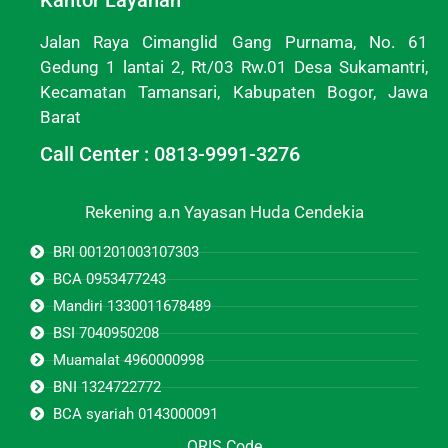
Kantor Layanan
Jalan Raya Cimanglid Gang Purnama, No. 61
Gedung 1 lantai 2, Rt/03 Rw.01 Desa Sukamantri,
Kecamatan Tamansari, Kabupaten Bogor, Jawa
Barat
Call Center : 0813-9991-3276
Rekening a.n Yayasan Huda Cendekia
BRI 001201003107303
BCA 0953477243
Mandiri 1330011678489
BSI 7040950208
Muamalat 4960000998
BNI 1324722772
BCA syariah 0143000091
QRIS Code