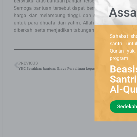
bersyukur atas bantuan pangan tersebut.
Assa
Semoga bantuan tersebut dapat bermanfaat dan mengur
harga kian melambung tinggi. dan semoga bagi para 
untuk para dhuafa dan yatim, Allah ganti dengan yan
diberkahi serta menjadikan tabungan pahala untuk bekal 
Sahabat sha
santri unt
Qur’an yuk
program
PREVIOUS
Beasi
YHC Serahkan bantuan Biaya Persalinan kepada Dhuafa
Kp. 
Santr
Al-Qu
Sedekah