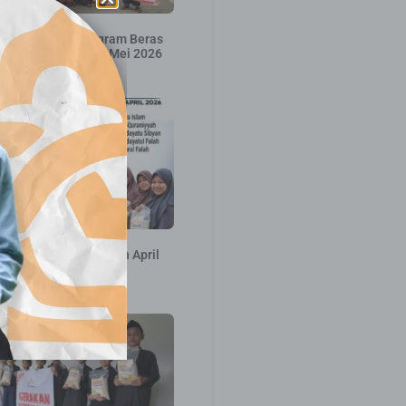
an Distribusi Program Beras
Mushaf Al-Qur’an – Mei 2026
31 Mei 2026
ribusi Pekan ke 2 Bulan April
2026
16 April 2026