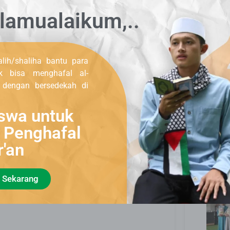
lamualaikum,..
angi beban mereka terlebih disaat harga-
Lapor
donatur yang telah menginfakan hartanya
dan 
g lebih banyak dan semoga hartanya kian
di akhirat kelak,Amiin…
lih/shaliha bantu para
uk bisa menghafal al-
, dengan bersedekah di
NEXT
swa untuk
Cibiuk, Desa Sopomayak, Kec. Jasinga, Kab Bogor, Eps.2
i Penghafal
r'an
Dist
 Sekarang