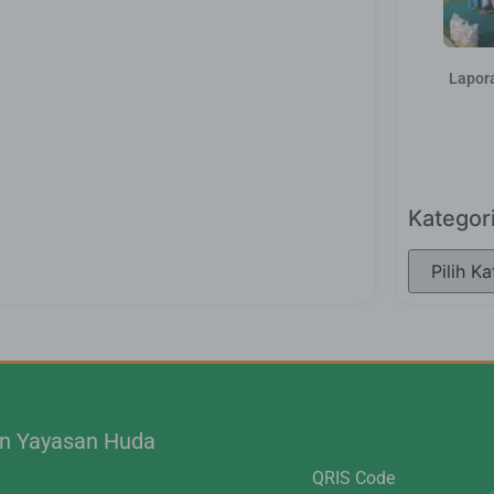
Lapor
Kategor
.n Yayasan Huda
QRIS Code