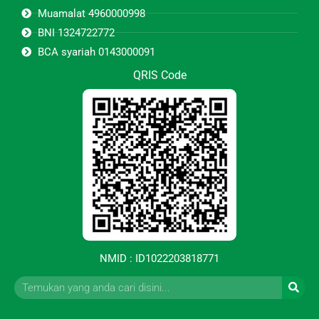
Muamalat 4960000998
BNI 1324722772
BCA syariah 0143000091
QRIS Code
NMID : ID1022203818771