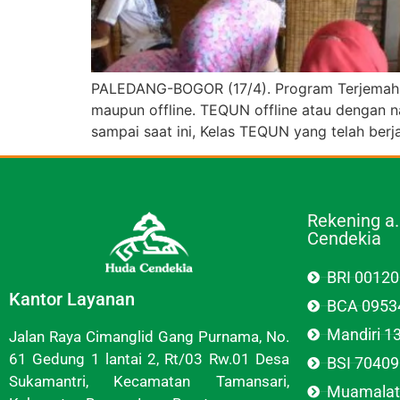
PALEDANG-BOGOR (17/4). Program Terjemah Al-
maupun offline. TEQUN offline atau dengan na
sampai saat ini, Kelas TEQUN yang telah berj
Rekening a
Cendekia
BRI 0012
Kantor Layanan
BCA 0953
Mandiri 
Jalan Raya Cimanglid Gang Purnama, No.
61 Gedung 1 lantai 2, Rt/03 Rw.01 Desa
BSI 7040
Sukamantri, Kecamatan Tamansari,
Muamalat