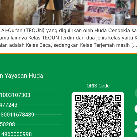
Qur’an (TEQUN) yang digulirkan oleh Huda Cendekia saat i
ma lainnya Kelas TEQUN terdiri dari dua jenis kelas yaitu
alan adalah Kelas Baca, sedangkan Kelas Terjemah masih […
.n Yayasan Huda
QRIS Code
01003107303
477243
1330011678489
950208
 4960000998