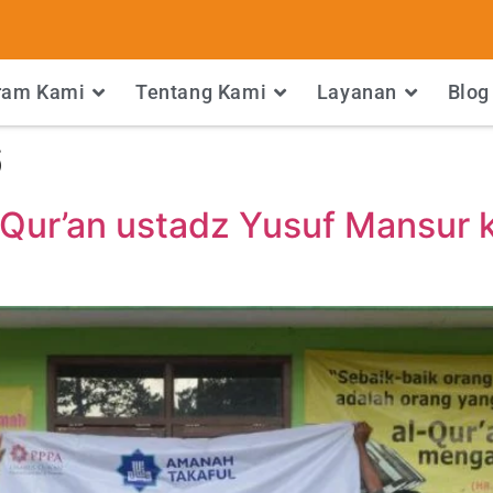
ram Kami
Tentang Kami
Layanan
Blog
6
Qur’an ustadz Yusuf Mansur 