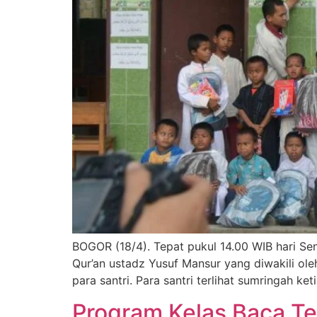
BOGOR (18/4). Tepat pukul 14.00 WIB hari Se
Qur’an ustadz Yusuf Mansur yang diwakili ol
para santri. Para santri terlihat sumringah k
Program Kelas Baca T