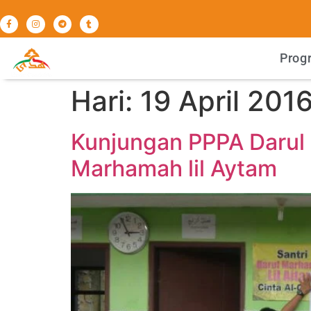
Prog
Hari:
19 April 201
Kunjungan PPPA Darul 
Marhamah lil Aytam