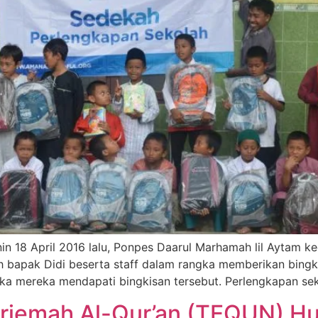
nin 18 April 2016 lalu, Ponpes Daarul Marhamah lil Aytam 
eh bapak Didi beserta staff dalam rangka memberikan bing
etika mereka mendapati bingkisan tersebut. Perlengkapan se
erjemah Al-Qur’an (TEQUN) H