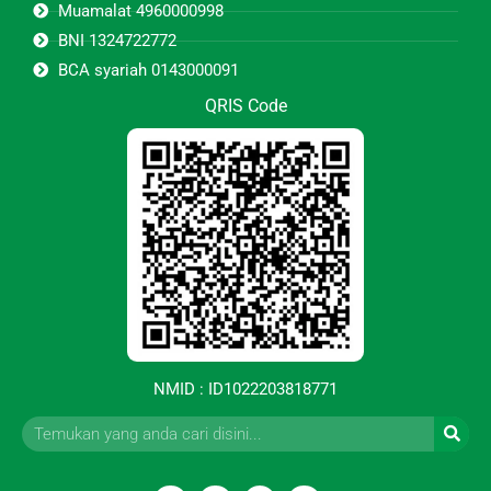
Muamalat 4960000998
BNI 1324722772
BCA syariah 0143000091
QRIS Code
NMID : ID1022203818771