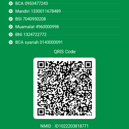
BCA 0953477243
Mandiri 1330011678489
BSI 7040950208
Muamalat 4960000998
BNI 1324722772
BCA syariah 0143000091
QRIS Code
NMID : ID1022203818771